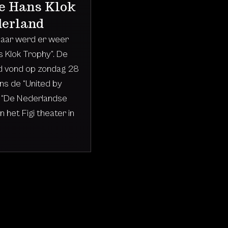
de Hans Klok
derland
 jaar werd er weer
 Klok Trophy”. De
jd vond op zondag 28
ns de “United by
 “De Nederlandse
 het Figi theater in