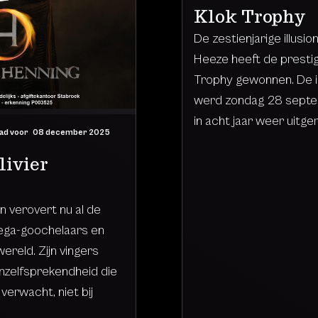
Klok Trophy
De zestienjarige illusion
Heeze heeft de prestig
Trophy gewonnen. De in
werd zondag 28 septe
in acht jaar weer uitger
ad voor
08 december 2025
livier
en verovert nu al de
llega-goochelaars en
ereld. Zijn vingers
zelfsprekendheid die
 verwacht, niet bij