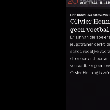
LINK RKSV Heeze
31 mei 202
Olivier Henn
geen voetbal
Er zijn van die speler
jeugdtrainer denkt; d
schot, redelijke voorz
die meer enthousias
verraadt. En geen onv
Olivier Henning is zo'n