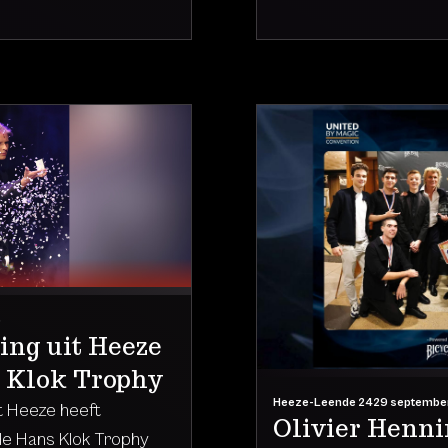
5
ing uit Heeze
s Klok Trophy
Heeze-Leende 24
29 septembe
it Heeze heeft
Olivier Hennin
e Hans Klok Trophy