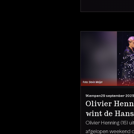
1Kempen
29 september 202
Olivier Henn
wint de Han
Olivier Henning (16) u
afgelopen weekend d