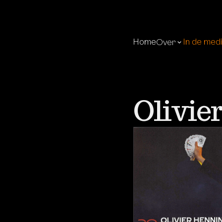
Home
In de med
Over
Olivie