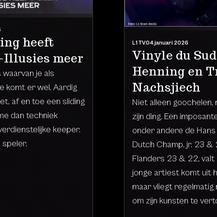
6
ing heeft
L1 TV
04 januari 2026
Vinyle du Sud
-Illusies meer
Henning en T
s waarvan je als
Nachsjiech
ie komt er wel. Aardig
et, af en toe een sliding
Niet alleen goochelen, 
me dan techniek
zijn ding. Een imposant
erdienstelijke keeper.
onder andere de Hans 
 speler.
Dutch Champ. jr. 23 & 
Flanders 23 & 22, valt 
jonge artiest komt uit
maar vliegt regelmatig 
om zijn kunsten te vert