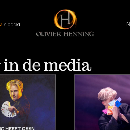
ia
In beeld
r in de media