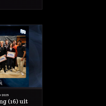
r 2025
g (16) uit